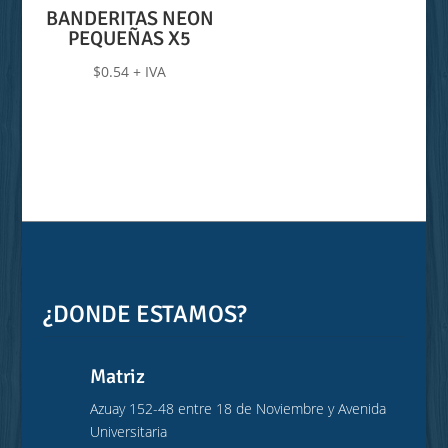
de
BANDERITAS NEON
PEQUEÑAS X5
precios:
desde
$
0.54
+ IVA
$1.21
hasta
$1.88
¿DONDE ESTAMOS?
Matriz
Azuay 152-48 entre 18 de Noviembre y Avenida
Universitaria