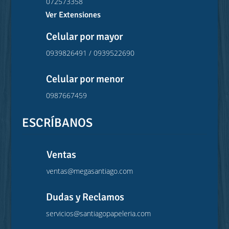
072573358
Ver Extensiones
Celular por mayor
0939826491 / 0939522690
Celular por menor
0987667459
ESCRÍBANOS
Ventas
ventas@megasantiago.com
Dudas y Reclamos
servicios@santiagopapeleria.com