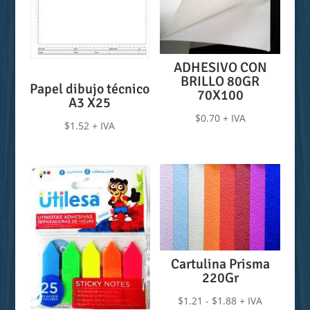
ADHESIVO CON
BRILLO 80GR
Papel dibujo técnico
70X100
A3 X25
$
0.70
+ IVA
$
1.52
+ IVA
Cartulina Prisma
220Gr
Rango
$
1.21
-
$
1.88
+ IVA