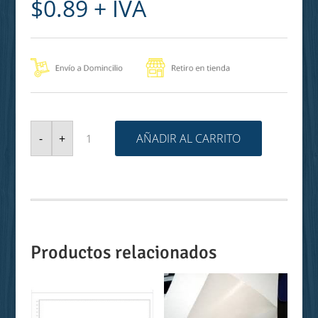
$
0.89
+ IVA
MARC
VC
AÑADIR AL CARRITO
-
+
ARTLINE
FOMIX
546
1.0MM
cantidad
Productos relacionados