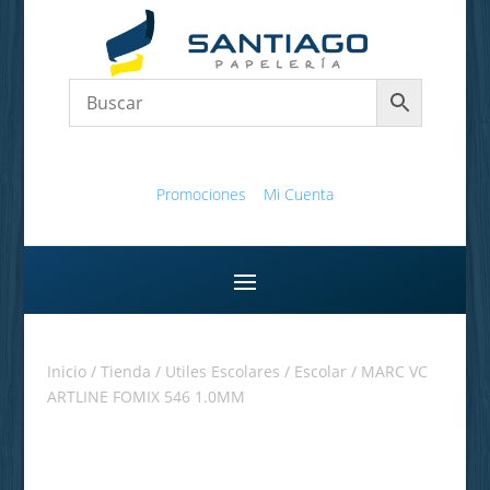
Promociones
Mi Cuenta
Inicio
/
Tienda
/
Utiles Escolares
/
Escolar
/ MARC VC
ARTLINE FOMIX 546 1.0MM