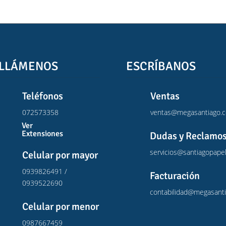
LLÁMENOS
ESCRÍBANOS
Teléfonos
Ventas
072573358
ventas@megasantiago.
Ver
Extensiones
Dudas y Reclamo
servicios@santiagopape
Celular por mayor
0939826491 /
Facturación
0939522690
contabilidad@megasant
Celular por menor
0987667459