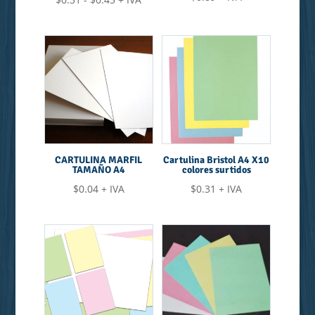
de
precios:
desde
$0.31
hasta
$0.45
CARTULINA MARFIL
Cartulina Bristol A4 X10
TAMAÑO A4
colores surtidos
$
0.04
+ IVA
$
0.31
+ IVA