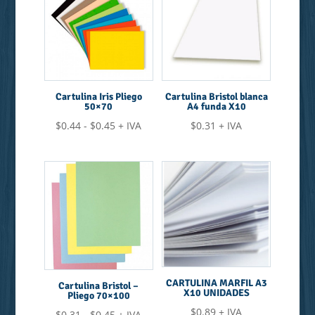
$0.45
hasta
$0.71
Cartulina Iris Pliego
Cartulina Bristol blanca
50×70
A4 funda X10
Rango
$
0.44
-
$
0.45
+ IVA
$
0.31
+ IVA
de
precios:
desde
$0.44
hasta
$0.45
CARTULINA MARFIL A3
Cartulina Bristol –
X10 UNIDADES
Pliego 70×100
$
0.89
+ IVA
Rango
$
0.31
-
$
0.45
+ IVA