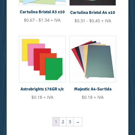
Cartulina Bristol A3 x10
Cartulina Bristol A4 x10
Rango
$
0.67
-
$
1.34
+ IVA
Rango
$
0.31
-
$
0.45
+ IVA
de
de
precios:
precios:
desde
desde
$0.67
$0.31
hasta
hasta
$1.34
$0.45
Astrobrights 176GR v/c
Majestic A4-Surtida
$
0.18
+ IVA
$
0.18
+ IVA
1
2
3
→