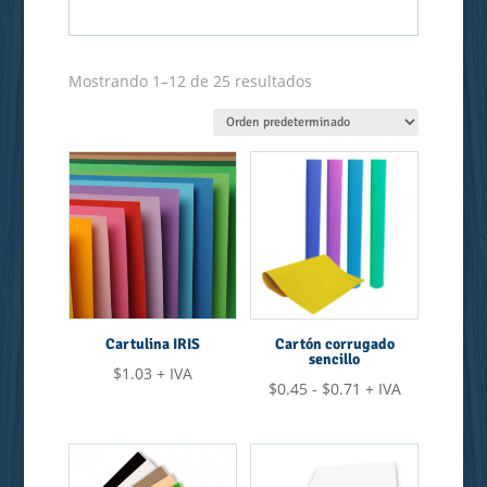
Mostrando 1–12 de 25 resultados
Cartulina IRIS
Cartón corrugado
sencillo
$
1.03
+ IVA
Rango
$
0.45
-
$
0.71
+ IVA
de
precios:
desde