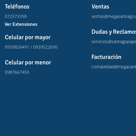
Teléfonos
Ventas
072573358
ventas@megasantiago
Ver Extensiones
Dudas y Reclamo
Celular por mayor
servicios@santiagopape
0939826491 / 0939522690
Facturación
Celular por menor
contabilidad@megasant
0987667459