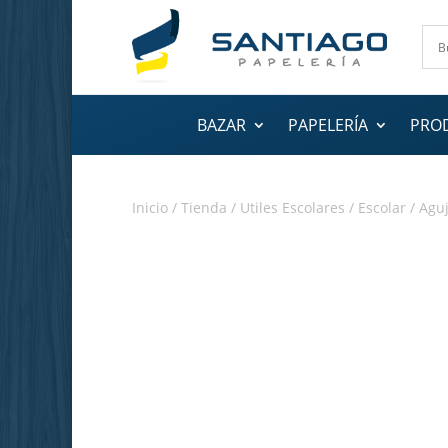
BAZAR
PAPELERÍA
PRO
Inicio
/
Tienda
/
Utiles Escolares
/
Escolar
/ Aguj