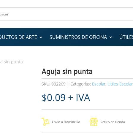
DUCTOS DE ARTE
SUMINISTROS DE OFICINA
ÚTILE
a sin punta
Aguja sin punta
SKU:
002269
Categorías:
Escolar
,
Utiles Escola
$
0.09
+ IVA