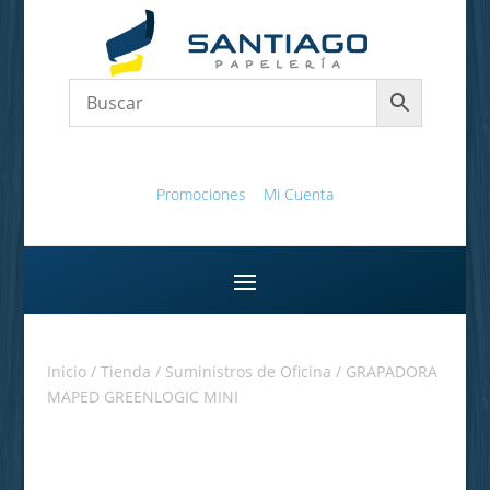
Promociones
Mi Cuenta
Inicio
/
Tienda
/
Suministros de Oficina
/ GRAPADORA
MAPED GREENLOGIC MINI