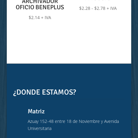
ARCHIVADOR
OFICIO BENEPLUS
Rango
$
2.28
-
$
2.78
+ IVA
de
$
2.14
+ IVA
precios:
desde
$2.28
hasta
$2.78
¿DONDE ESTAMOS?
Matriz
Azuay 152-48 entre 18 de Noviembre y Avenida
Universitaria