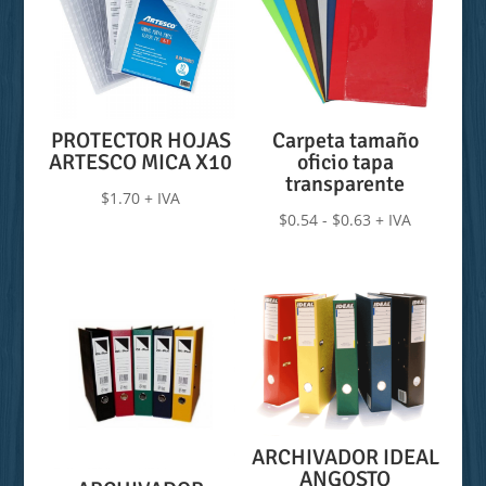
PROTECTOR HOJAS
Carpeta tamaño
ARTESCO MICA X10
oficio tapa
transparente
$
1.70
+ IVA
Rango
$
0.54
-
$
0.63
+ IVA
de
precios:
desde
$0.54
hasta
$0.63
ARCHIVADOR IDEAL
ANGOSTO