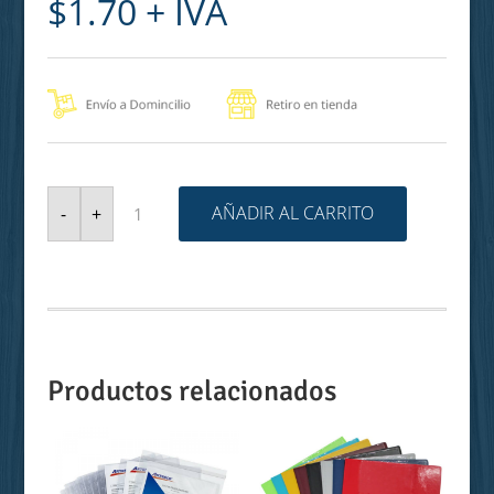
$
1.70
+ IVA
GRAPADORA
MAPED
AÑADIR AL CARRITO
-
+
GREENLOGIC
MINI
cantidad
Productos relacionados