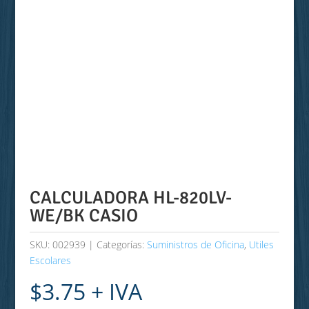
CALCULADORA HL-820LV-
WE/BK CASIO
SKU:
002939
Categorías:
Suministros de Oficina
,
Utiles
Escolares
$
3.75
+ IVA