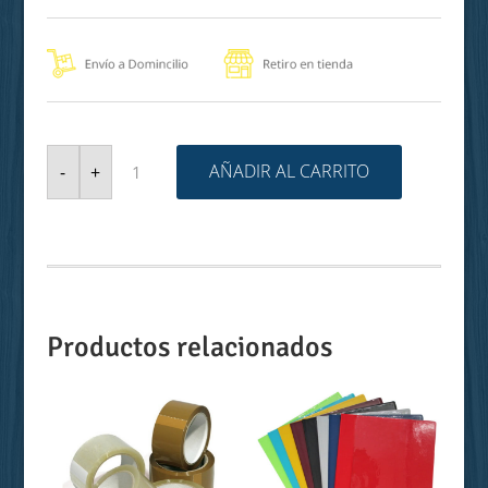
CALCULADORA
HL-
AÑADIR AL CARRITO
-
+
820LV-
WE/BK
CASIO
cantidad
Productos relacionados