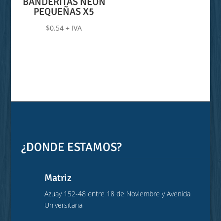
BANDERITAS NEON
de
PEQUEÑAS X5
precios:
$
0.54
+ IVA
desde
$2.28
hasta
$2.78
¿DONDE ESTAMOS?
Matriz
Azuay 152-48 entre 18 de Noviembre y Avenida
Universitaria