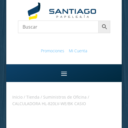
Promociones
Mi Cuenta
Inicio
/
Tienda
/
Suministros de Oficina
/
CALCULADORA HL-820LV-WE/BK CASIO