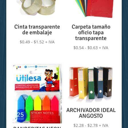
Cinta transparente
Carpeta tamaño
de embalaje
oficio tapa
transparente
Rango
$
0.49
-
$
1.52
+ IVA
Rango
$
0.54
-
$
0.63
+ IVA
de
de
precios:
precios:
desde
desde
$0.49
$0.54
hasta
hasta
$1.52
$0.63
ARCHIVADOR IDEAL
ANGOSTO
Rango
$
2.28
-
$
2.78
+ IVA