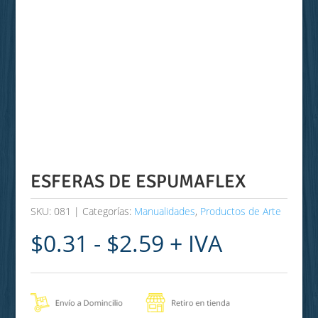
ESFERAS DE ESPUMAFLEX
SKU:
081
Categorías:
Manualidades
,
Productos de Arte
Rango
$
0.31
-
$
2.59
+ IVA
de
precios:
desde
$0.31