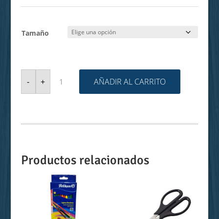
hasta
$2.59
Tamaño
ESFERAS
DE
AÑADIR AL CARRITO
-
+
ESPUMAFLEX
cantidad
Productos relacionados