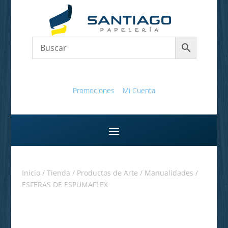
Promociones
Mi Cuenta
Inicio
/
Tienda
/
Productos de Arte
/
Manualidades
/
ESFERAS DE ESPUMAFLEX