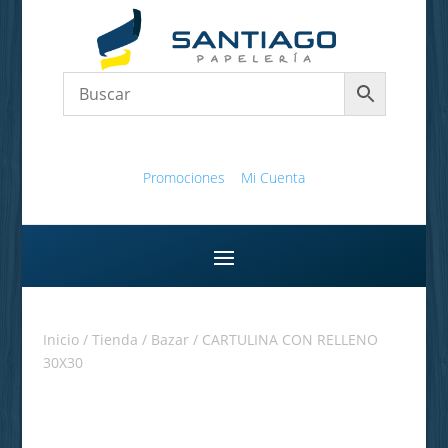
Promociones
Mi Cuenta
Inicio
/
Tienda
/
Bazar
/ CARTULINA CON RELLENO
30X30