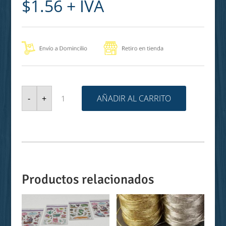
$
1.56
+ IVA
CARTULINA
CON
AÑADIR AL CARRITO
-
+
RELLENO
30X30
cantidad
Productos relacionados