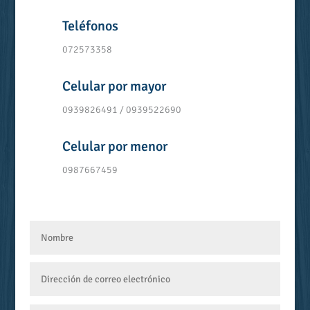
Teléfonos
072573358
Celular por mayor
0939826491 / 0939522690
Celular por menor
0987667459
Ver Extensiones